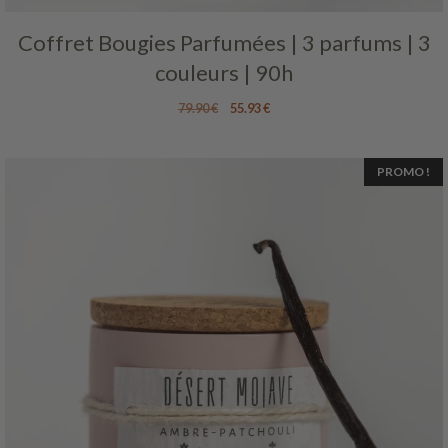
Coffret Bougies Parfumées | 3 parfums | 3
couleurs | 90h
Le
Le
79.90
€
55.93
€
prix
prix
initial
actuel
était :
est :
PROMO !
79.90 €.
55.93 €.