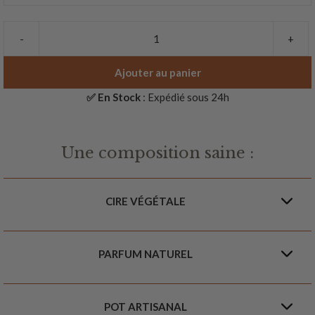
-
+
quantité
de
Ajouter au panier
Bougie
Parfumée
✅ En Stock
: Expédié sous 24h
Ambre
Patchouli
|
Une composition saine :
Rose
|
50h
CIRE VÉGÉTALE
PARFUM NATUREL
POT ARTISANAL