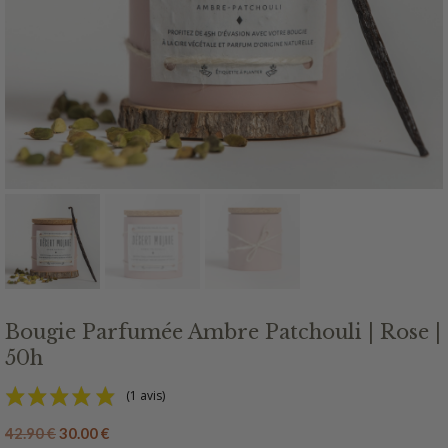
Bougie Parfumée Ambre Patchouli | Rose |
50h
(1 avis)
Le
Le
42.90
€
30.00
€