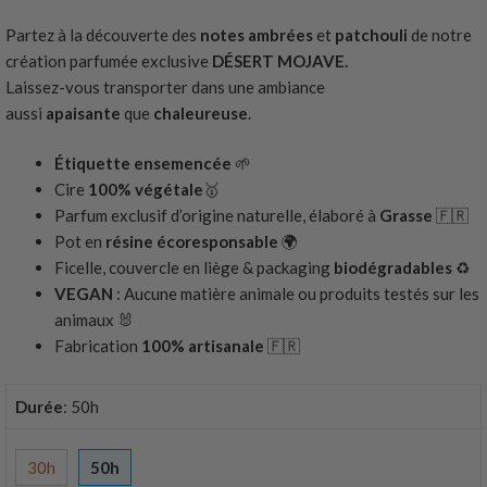
prix
prix
Partez à la découverte des
notes
ambrées
et
patchouli
de notre
initial
actuel
création parfumée exclusive
DÉSERT MOJAVE.
était :
est :
Laissez-vous transporter dans une ambiance
42.90 €.
30.00 €.
aussi
apaisante
que
chaleureuse
.
Étiquette ensemencée
🌱
Cire
100% végétale
🥇
Parfum exclusif d’origine naturelle, élaboré à
Grasse
🇫🇷
Pot en
résine écoresponsable
🌍
Ficelle, couvercle en liège & packaging
biodégradables
♻️
VEGAN
: Aucune matière animale ou produits testés sur les
animaux 🐰
Fabrication
100% artisanale
🇫🇷
Durée
:
50h
30h
50h